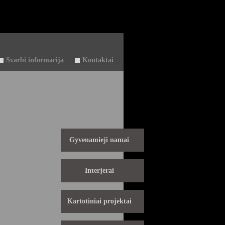
Svarbi informacija
Kontaktai
Gyvenamieji namai
Interjerai
Kartotiniai projektai